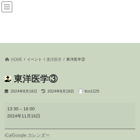
コ
ナ
ン
ビ
テ
ゲ
ン
ー
ツ
シ
へ
ョ
イベント
ス
ン
キ
に
ッ
移
プ
動
HOME
イベント
東洋医学
東洋医学③
東洋医学③
最
2024年8月18日
2024年8月18日
tico1225
終
更
東
新
13:30
–
16:00
洋
日
2024年11月16日
時
医
:
学
③
iCal
Google カレンダー